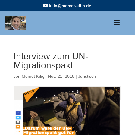
kilic@memet-kilic.de
Interview zum UN-
Migrationspakt
von
Memet Kılıç
|
Nov. 21, 2018
|
Juristisch