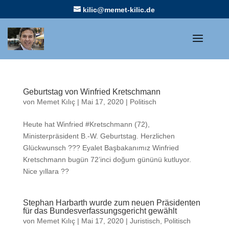
kilic@memet-kilic.de
Geburtstag von Winfried Kretschmann
von
Memet Kılıç
|
Mai 17, 2020
|
Politisch
Heute hat Winfried #Kretschmann (72),
Ministerpräsident B.-W. Geburtstag. Herzlichen
Glückwunsch ??? Eyalet Başbakanımız Winfried
Kretschmann bugün 72’inci doğum gününü kutluyor.
Nice yıllara ??
Stephan Harbarth wurde zum neuen Präsidenten
für das Bundesverfassungsgericht gewählt
von
Memet Kılıç
|
Mai 17, 2020
|
Juristisch
,
Politisch