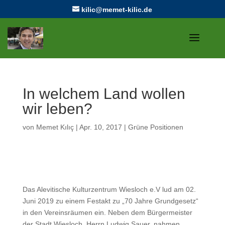
kilic@memet-kilic.de
In welchem Land wollen
wir leben?
von
Memet Kılıç
|
Apr. 10, 2017
|
Grüne Positionen
Das Alevitische Kulturzentrum Wiesloch e.V lud am 02.
Juni 2019 zu einem Festakt zu „70 Jahre Grundgesetz“
in den Vereinsräumen ein. Neben dem Bürgermeister
der Stadt Wiesloch, Herrn Ludwig Sauer, nahmen