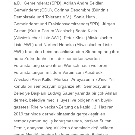
a.D., Gemeinderat (SPD), Adrian Andre Seidler,
Gemeinderat (CDU), Corinna Desombre (Bündnis
Demokratie und Toleranz e.V.), Sonja Huth ,
Gemeinderat und Fraktionsvorsitzende(SPD), Jürgen
Grimm (Kultur Forum Wiesloch) Beate Klein
(Altwieslocher Liste AWL), Peter Klein (Altwieslocher
Liste AWL) und Norbert Heneka (Altwieslocher Liste
AWL) brachten beim anschließenden Stehempfang ihre
hohe Zufriedenheit mit der bemerkenswerten
Veranstaltung sowie ihren Wunsch nach weiteren
Veranstaltungen mit dem Verein zum Ausdruck.
Wiesloch Alevi Kültür Merkezi ‘Anayasanın 70’inci Yılı’
konulu bir sempozyum organize etti. Sempozyuma
Belediye Başkanı Ludwig Sauer yanında bir çok Alman
dernek, belediye meclisi üyesi ve bölgenin en büyük
gazetesi Rhein-Neckar-Zeitung da katıldı. 2. Haziran
2019 tarihinde dernek binasında gerçekleştirilen
sempozyumun açılış konuşmasında, başkan Sultan
Demir, anayasal özgürlüklerin öneminde değindikten
sonra Aleviliği tanıtan bir konuşma yaptı. Belediye