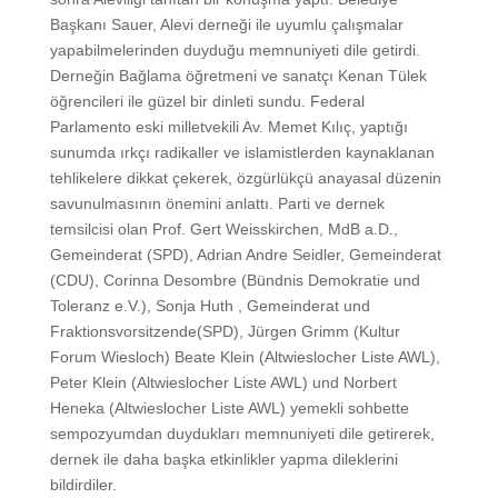
Başkanı Sauer, Alevi derneği ile uyumlu çalışmalar
yapabilmelerinden duyduğu memnuniyeti dile getirdi.
Derneğin Bağlama öğretmeni ve sanatçı Kenan Tülek
öğrencileri ile güzel bir dinleti sundu. Federal
Parlamento eski milletvekili Av. Memet Kılıç, yaptığı
sunumda ırkçı radikaller ve islamistlerden kaynaklanan
tehlikelere dikkat çekerek, özgürlükçü anayasal düzenin
savunulmasının önemini anlattı. Parti ve dernek
temsilcisi olan Prof. Gert Weisskirchen, MdB a.D.,
Gemeinderat (SPD), Adrian Andre Seidler, Gemeinderat
(CDU), Corinna Desombre (Bündnis Demokratie und
Toleranz e.V.), Sonja Huth , Gemeinderat und
Fraktionsvorsitzende(SPD), Jürgen Grimm (Kultur
Forum Wiesloch) Beate Klein (Altwieslocher Liste AWL),
Peter Klein (Altwieslocher Liste AWL) und Norbert
Heneka (Altwieslocher Liste AWL) yemekli sohbette
sempozyumdan duydukları memnuniyeti dile getirerek,
dernek ile daha başka etkinlikler yapma dileklerini
bildirdiler.