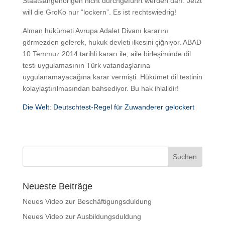
Staatsangehörigen nicht durchgeführt werden darf. Jetzt
will die GroKo nur “lockern”. Es ist rechtswiedrig!
Alman hükümeti Avrupa Adalet Divanı kararını
görmezden gelerek, hukuk devleti ilkesini çiğniyor. ABAD
10 Temmuz 2014 tarihli kararı ile, aile birleşiminde dil
testi uygulamasının Türk vatandaşlarına
uygulanamayacağına karar vermişti. Hükümet dil testinin
kolaylaştırılmasından bahsediyor. Bu hak ihlalidir!
Die Welt: Deutschtest-Regel für Zuwanderer gelockert
Neueste Beiträge
Neues Video zur Beschäftigungsduldung
Neues Video zur Ausbildungsduldung